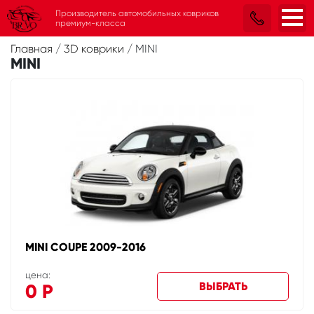
Производитель автомобильных ковриков
премиум-класса
Главная
/
3D коврики
/
MINI
MINI
MINI COUPE 2009-2016
цена:
ВЫБРАТЬ
0
Р