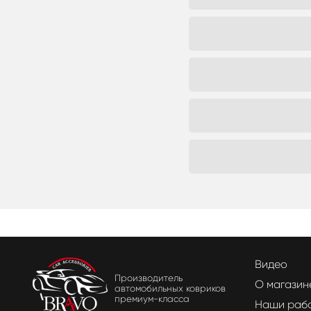
Видео
Производитель
О магазин
автомобильных ковриков
премиум-класса
Наши раб