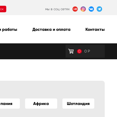
нок
мы в соц сетях
 работы
Доставка и оплата
Контакты
0
0
Р
спания
Африка
Шотландия