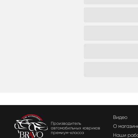
Видео
Производитель
О магазин
автомобильных ковриков
премиум-класса
Наши раб