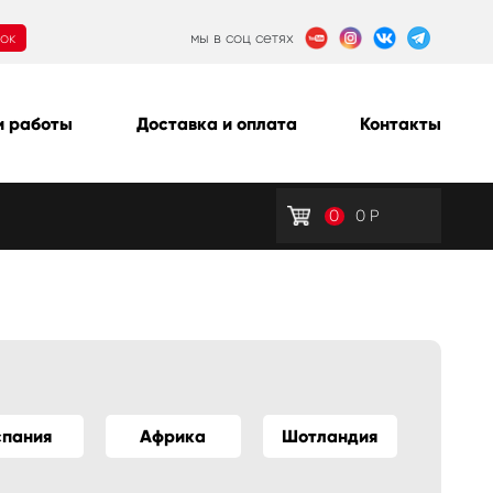
нок
мы в соц сетях
 работы
Доставка и оплата
Контакты
0
0
Р
спания
Африка
Шотландия